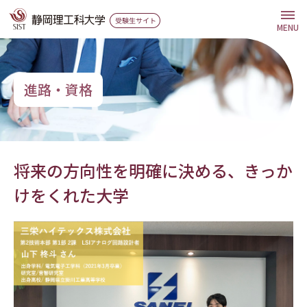
グ
本
ロ
フ
ロ
文
ー
ッ
MENU
ー
へ
カ
タ
バ
ル
ー
ル
ナ
へ
進路・資格
ナ
ビ
ビ
ゲ
ゲ
ー
ー
シ
将来の方向性を明確に決める、きっか
シ
ョ
けをくれた大学
ョ
ン
ン
へ
へ