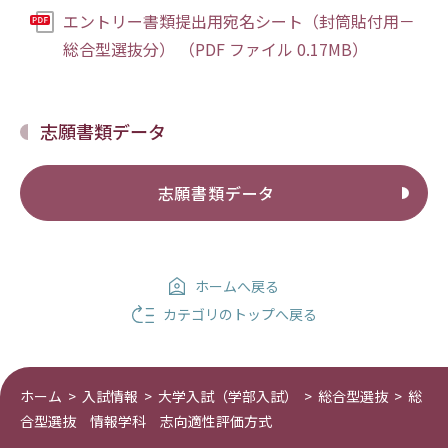
エントリー書類提出用宛名シート（封筒貼付用－
総合型選抜分） （PDF ファイル 0.17MB）
志願書類データ
志願書類データ
ホームへ戻る
カテゴリのトップへ戻る
ホーム
>
入試情報
>
大学入試（学部入試）
>
総合型選抜
>
総
合型選抜 情報学科 志向適性評価方式