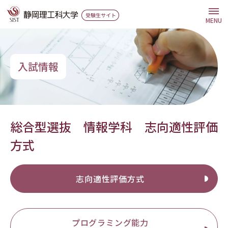
グ
本
ロ
フ
ロ
文
ー
ッ
MENU
ー
へ
カ
タ
バ
ル
ー
ル
ナ
へ
入試情報
ナ
ビ
ビ
ゲ
ゲ
ー
ー
シ
総合型選抜 情報学科 志向適性評価
シ
ョ
方式
ョ
ン
ン
へ
へ
志向適性評価方式
プログラミング能力