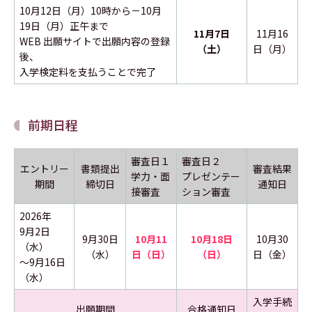
10月12日（月）10時から－10月
19日（月）正午まで
11月7日
11月16
WEB 出願サイトで出願内容の登録
（土）
日（月）
後、
入学検定料を支払うことで完了
前期日程
審査日１
審査日２
エントリー
書類提出
審査結果
学力・面
プレゼンテー
期間
締切日
通知日
接審査
ション審査
2026年
9月2日
9月30日
10月11
10月18日
10月30
（水）
（水）
日（日）
（日）
日（金）
～9月16日
（水）
入学手続
出願期間
合格通知日