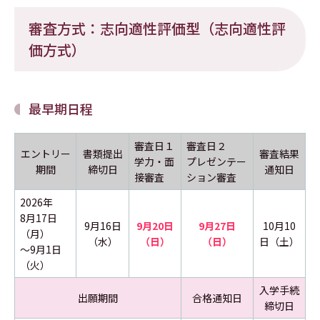
審査方式：志向適性評価型（志向適性評
価方式）
最早期日程
審査日１
審査日２
エントリー
書類提出
審査結果
学力・面
プレゼンテー
期間
締切日
通知日
接審査
ション審査
2026年
8月17日
9月16日
9月20日
9月27日
10月10
（月）
（水）
（日）
（日）
日（土）
～9月1日
（火）
入学手続
出願期間
合格通知日
締切日