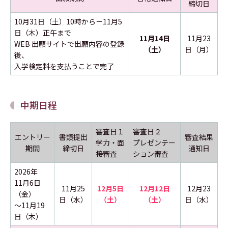
締切日
10月31日（土）10時から－11月5
日（木）正午まで
11月14日
11月23
WEB 出願サイトで出願内容の登録
（土）
日（月）
後、
入学検定料を支払うことで完了
中期日程
審査日１
審査日２
エントリー
書類提出
審査結果
学力・面
プレゼンテー
期間
締切日
通知日
接審査
ション審査
2026年
11月6日
11月25
12月5日
12月12日
12月23
（金）
日（水）
（土）
（土）
日（水）
～11月19
日（木）