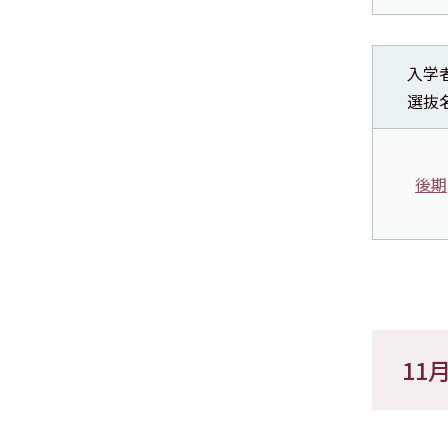
入学
選抜
後期
11