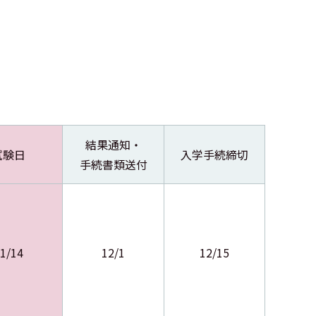
結果通知・
試験日
入学手続締切
手続書類送付
1/14
12/1
12/15