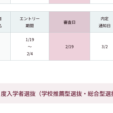
者
エントリー
内定
審査日
名
期間
通知日
1/19
～
2/19
3/2
2/4
月度入学者選抜（学校推薦型選抜・総合型選