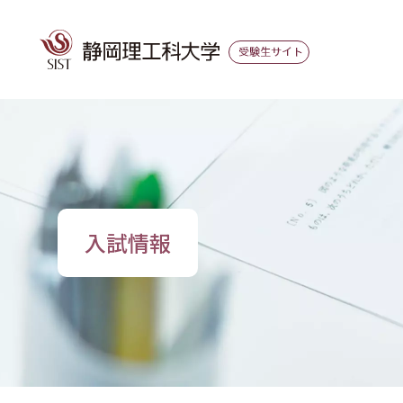
グ
本
ロ
フ
ロ
文
ー
ッ
ー
へ
カ
タ
バ
ル
ー
ル
ナ
へ
ナ
ビ
ビ
ゲ
ゲ
ー
ー
シ
入試情報
シ
ョ
ョ
ン
ン
へ
へ