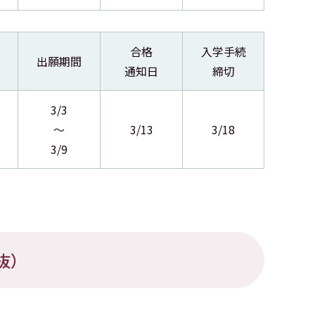
合格
入学手続
出願期間
通知日
締切
3/3
～
3/13
3/18
3/9
抜）