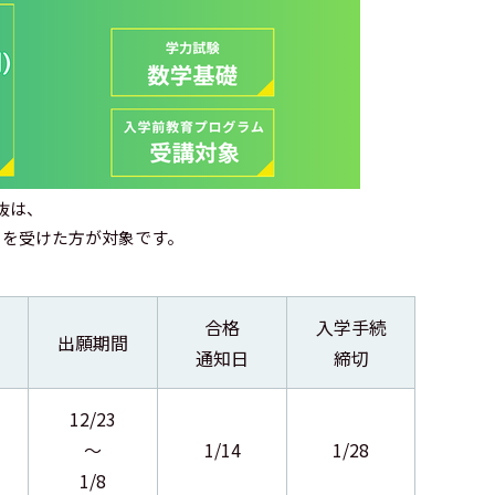
抜は、
」を受けた方が対象です。
合格
入学手続
出願期間
通知日
締切
12/23
～
1/14
1/28
1/8