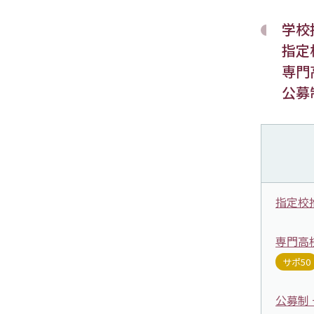
学校
指定
専門
公募
指定校
専門高
サポ50
公募制