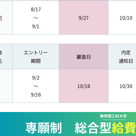
8/17
期
～
9/27
10/10
9/1
者
エントリー
内定
審査日
名
期間
通知日
9/2
～
10/18
10/30
9/16