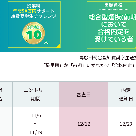
専願制総合型給費奨学生選
「最早期」か「前期」いずれかで「合格内定
者
エントリー
内定
審査日
名
期間
通知日
11/6
～
12/12
12/23
11/19