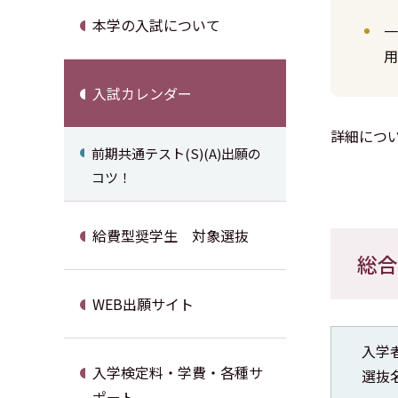
本学の入試について
一
用
入試カレンダー
詳細につ
前期共通テスト(S)(A)出願の
コツ！
給費型奨学生 対象選抜
総合
WEB出願サイト
入学
入学検定料・学費・各種サ
選抜
ポート