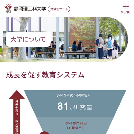
グ
本
ロ
フ
ロ
文
ー
ッ
MENU
ー
へ
カ
タ
バ
ル
ー
ル
ナ
へ
大学について
ナ
ビ
ビ
ゲ
ゲ
ー
ー
シ
成長を促す教育システム
シ
ョ
ョ
ン
ン
へ
へ